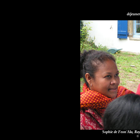
déjeune
Sophie de Feon'Ala, Ray
© 