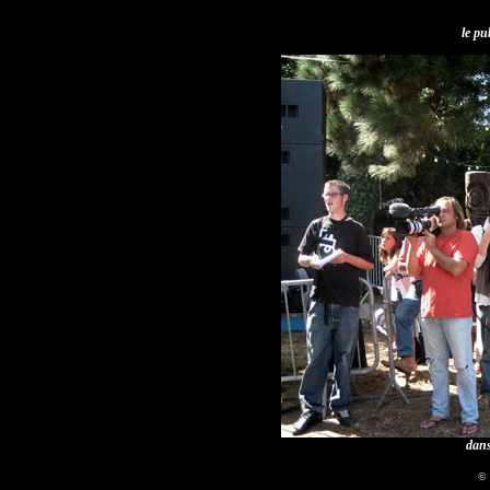
le pu
dans
© 