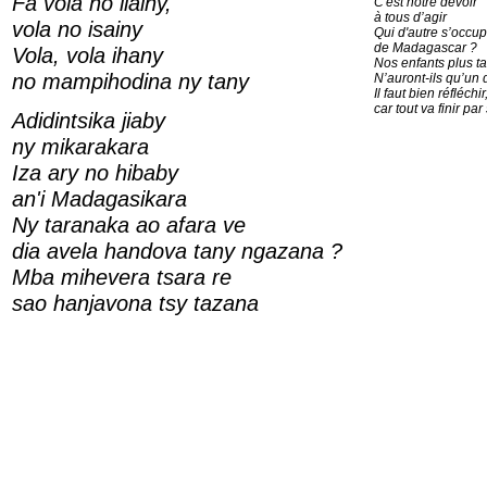
Fa vola no ilainy,
C'est notre devoir
à tous d’agir
vola no isainy
Qui d'autre s’occu
de Madagascar ?
Vola, vola ihany
Nos enfants plus ta
no mampihodina ny tany
N’auront-ils qu’un 
Il faut bien réfléchir
car tout va finir par
Adidintsika jiaby
ny mikarakara
Iza ary no hibaby
an'i Madagasikara
Ny taranaka ao afara ve
dia avela handova tany ngazana ?
Mba mihevera tsara re
sao hanjavona tsy tazana