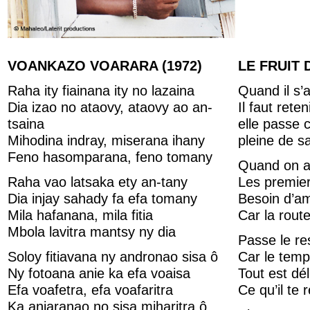
VOANKAZO VOARARA
(1972)
LE FRUIT
Raha ity fiainana ity no lazaina
Quand il s’a
Dia izao no ataovy, ataovy ao an-
Il faut rete
tsaina
elle passe 
Mihodina indray, miserana ihany
pleine de s
Feno hasomparana, feno tomany
Quand on a
Raha vao latsaka ety an-tany
Les premier
Dia injay sahady fa efa tomany
Besoin d’am
Mila hafanana, mila fitia
Car la rout
Mbola lavitra mantsy ny dia
Passe le re
Soloy fitiavana ny andronao sisa ô
Car le temp
Ny fotoana anie ka efa voaisa
Tout est dél
Efa voafetra, efa voafaritra
Ce qu’il te r
Ka anjaranao no sisa miharitra ô