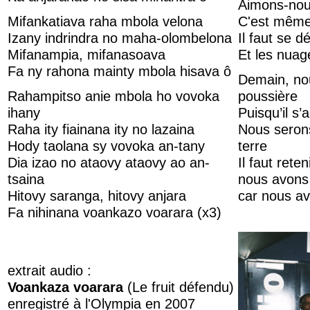
Aimons-nous
Mifankatiava raha mbola velona
C'est même 
Izany indrindra no maha-olombelona
Il faut se d
Mifanampia, mifanasoava
Et les nuage
Fa ny rahona mainty mbola hisava ô
Demain, nou
Rahampitso anie mbola ho vovoka
poussière
ihany
Puisqu’il s’
Raha ity fiainana ity no lazaina
Nous serons
Hody taolana sy vovoka an-tany
terre
Dia izao no ataovy ataovy ao an-
Il faut rete
tsaina
nous avons 
Hitovy saranga, hitovy anjara
car nous av
Fa nihinana voankazo voarara (x3)
extrait audio :
Voankaza voarara
(Le fruit défendu)
enregistré à l'Olympia en 2007