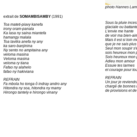
photo Hannes Lam
extrait de
SOMAMBISAMBY
(1991)
Sous la pluie ince
Toa mateti-piavy kanefa
glaciale ou battant
irony oram-panala
L'envie me hante
Ka lasa ny saina miantefa
de voir ma bien-a
hamangy malala
Mais il est si loin 
Toa lavitra anefa ny any
que je ne sais plus
ka saro-banjinina
Seul mon soupir s'
Ny sento no ampitaina any
sois heureux mon p
veloma masina
Sois heureux mon 
Veloma masina
Adieu mon amour
veloma ry tiana
Essuie tes larmes
Fafao ny alahelo
et courage pour to
fafao ny hakiviana
REFRAIN
REFRAIN
Un jour je reviendr
Fa mbola ho tonga ô indray andro any
chargé de bonnes 
Hitondra ny soa, hitondra ny mamy
de provisions et de
Hirongo tantely e hirongo vinany