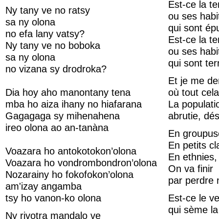
Est-ce la te
Ny tany ve no ratsy
ou ses habi
sa ny olona
qui sont ép
no efa lany vatsy?
Est-ce la te
Ny tany ve no boboka
ou ses habi
sa ny olona
qui sont te
no vizana sy drodroka?
Et je me d
Dia hoy aho manontany tena
où tout cel
mba ho aiza ihany no hiafarana
La populati
Gagagaga sy mihenahena
abrutie, d
ireo olona ao an-tanàna
En groupusc
En petits c
Voazara ho antokotokon’olona
En ethnies
Voazara ho vondrombondron’olona
On va finir
Nozarainy ho fokofokon’olona
par perdre 
am'izay angamba
tsy ho vanon-ko olona
Est-ce le v
qui sème la
Ny rivotra mandalo ve