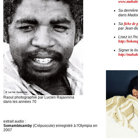
www.mahaleo
Sa dernière
dans Madonl
Sa
fiche de 
par Jean-Ba
Lisez ici l
http://bekot
Signer le liv
http://mahale
Raoul photographié par Lucien Rajaonina
dans les années 70
extrait audio :
Somambisamby
(Crépuscule) enregistré à l'Olympia en
2007