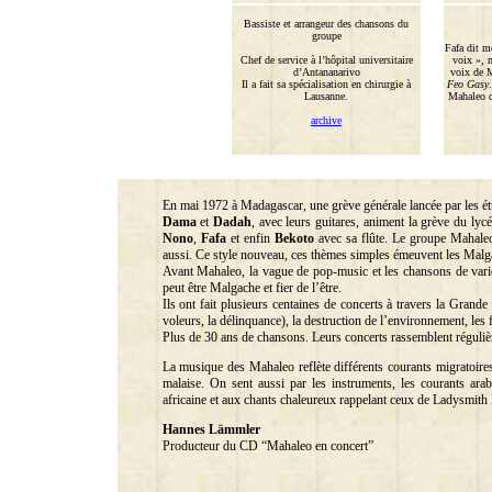
Bassiste et arrangeur des chansons du
groupe
Fafa dit m
Chef de service à l’hôpital universitaire
voix », m
d’Antananarivo
voix de M
Il a fait sa spécialisation en chirurgie à
Feo Gasy
Lausanne.
Mahaleo q
archive
En mai 1972 à Madagascar, une grève générale lancée par les ét
Dama
et
Dadah
, avec leurs guitares, animent la grève du lycé
Nono
,
Fafa
et enfin
Bekoto
avec sa flûte. Le groupe Mahaleo e
aussi. Ce style nouveau, ces thèmes simples émeuvent les Malgac
Avant Mahaleo, la vague de pop-music et les chansons de variét
peut être Malgache et fier de l’être.
Ils ont fait plusieurs centaines de concerts à travers la Grande
voleurs, la délinquance), la destruction de l’environnement, les
Plus de 30 ans de chansons. Leurs concerts rassemblent régulièr
La musique des Mahaleo reflète différents courants migratoires
malaise. On sent aussi par les instruments, les courants ara
africaine et aux chants chaleureux rappelant ceux de Ladysmit
Hannes Lämmler
Producteur du CD “Mahaleo en concert”