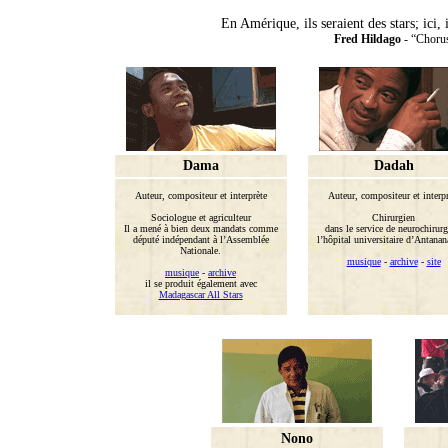
En Amérique, ils seraient des stars; ici
Fred Hildago
- “Chorus
Dama
Dadah
Auteur, compositeur et interprète
Auteur, compositeur et interpr
Sociologue et agriculteur
Chirurgien
Il a mené à bien deux mandats comme
dans le service de neurochirurg
député indépendant à l’Assemblée
l’hôpital universitaire d’Antanan
Nationale.
musique
-
archive
-
site
musique
-
archive
il se produit également avec
Madagascar All Stars
Nono