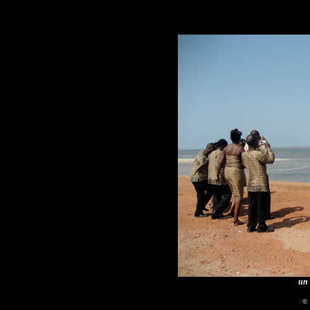
un 
© 