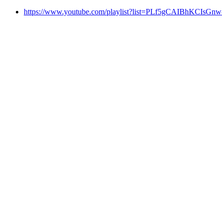
https://www.youtube.com/playlist?list=PLf5gCAIBhKCIs