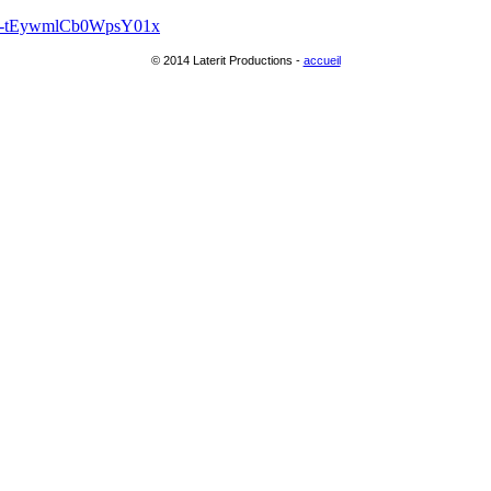
Gnw-tEywmlCb0WpsY01x
© 2014 Laterit Productions -
accueil