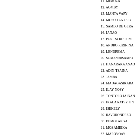
10.
11. MIMOZA
11.
12. AOMBY
12.
13. MANTA VARY
13.
14. MOFO TANTELY
15. SAMBO DE GERA
14.
16. IANAO
17. POST SCRIPTUM
18. ANDRO RIRININA
19. LENDREMA
20. SOMAMBISAMBY
21. HANARAKA ANAO
22. ADIN-TSAINA
23. JAMBA
24. MADAGASIKARA
25. ILAY NOSY
26. TONTOLO IAINA
27. IKALA RATSY ITY
28. ISEKELY
29. RAVORONDREO
15.
30. BEMOLANGA
31. MOZAMBIKA
16.
32. MAROVOAY