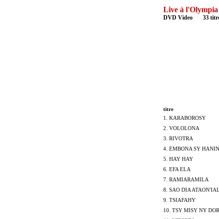
Live à l'Olympia
DVD
Video
XX
33 tit
titre
1.
1. KARABOROSY
2. VOLOLONA
2.
3. RIVOTRA
3.
4. EMBONA SY HANI
4.
5. HAY HAY
5.
6. EFA ELA
6.
7. RAMIARAMILA
7.
8. SAO DIA ATAON'I
9. TSIAFAHY
9.
10. TSY MISY NY DO