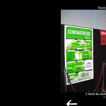
Facets
L'entrée du ciném
© 