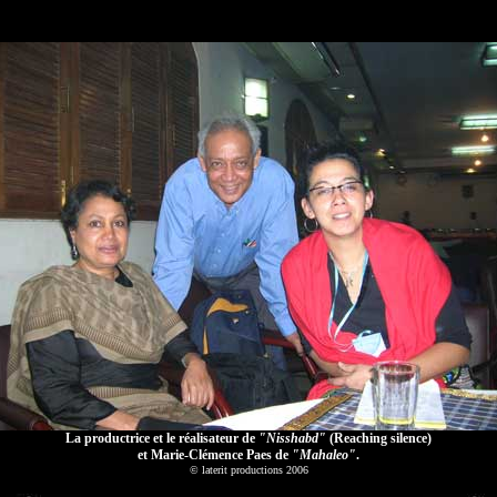
La productrice et le réalisateur de
"Nisshabd"
(Reaching silence)
et Marie-Clémence Paes de
"Mahaleo"
.
© laterit productions 2006